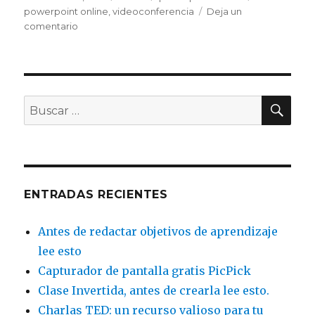
el
powerpoint online
,
videoconferencia
Deja un
comentario
en
Crea
fácil
powerpoint
online
+
BU
Buscar
videoconferencia
por:
con
PresBee
ENTRADAS RECIENTES
Antes de redactar objetivos de aprendizaje
lee esto
Capturador de pantalla gratis PicPick
Clase Invertida, antes de crearla lee esto.
Charlas TED: un recurso valioso para tu