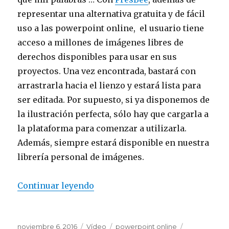
representar una alternativa gratuita y de fácil
uso a las powerpoint online, el usuario tiene
acceso a millones de imágenes libres de
derechos disponibles para usar en sus
proyectos. Una vez encontrada, bastará con
arrastrarla hacia el lienzo y estará lista para
ser editada. Por supuesto, si ya disponemos de
la ilustración perfecta, sólo hay que cargarla a
la plataforma para comenzar a utilizarla.
Además, siempre estará disponible en nuestra
librería personal de imágenes.
Continuar leyendo
“Crea fácil powerpoint online +
Publicado
noviembre 6, 2016
Formato
Vídeo
Categorías
powerpoint online
Etiquetas